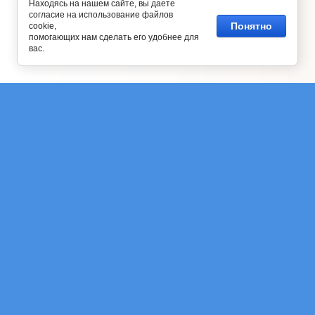
Находясь на нашем сайте, вы даете
согласие на использование файлов
Понятно
cookie,
помогающих нам сделать его удобнее для
вас.
Подписаться на рассылку выгодных
предложений нашего магазина
Отправить
Copyright © 2026 Озерки сервис
Контакты
Санкт-Петербург, пр. Энгельса, д.111, к.1, 6-й подъезд со двора
+7905 277-66-11
Megagroup.ru