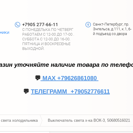
+7905 277-66-11
Санкт-Петербург, пр.
Энгельса, д.111, к.1, 6-
С ПОНЕДЕЛЬКА ПО ЧЕТВЕРГ
хники
й подъезд со двора
РАБОТАЕМ С 12-00 ДО 17-00 .
СУББОТА С 12-00 ДО 16-00.
ПЯТНИЦА И ВОСКРЕСЕНЬЕ
ВЫХОДНОЙ.
газин уточняйте наличие товара по телефо
💬
МАХ +79626861080
💬
ТЕЛЕГРАММ +79052776611
света холодильника
Выключатель света х-ка ВОК-3, 50680516021