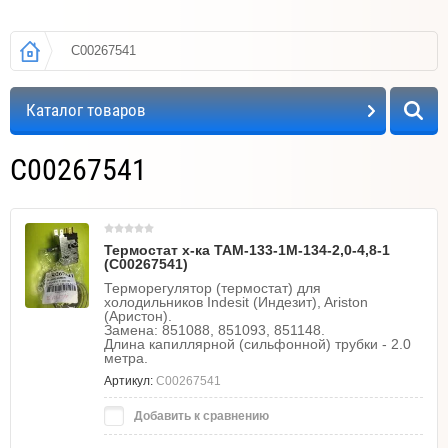
C00267541
Каталог товаров
C00267541
Термостат х-ка ТАМ-133-1М-134-2,0-4,8-1
(C00267541)
Терморегулятор (термостат) для
холодильников Indesit (Индезит), Ariston
(Аристон).
Замена: 851088, 851093, 851148.
Длина капиллярной (сильфонной) трубки - 2.0
метра.
Артикул:
C00267541
Добавить к сравнению