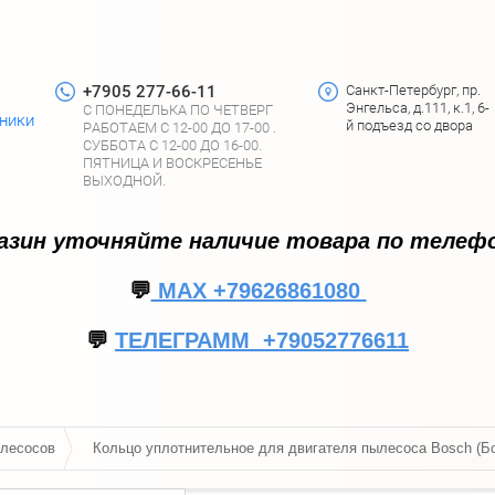
+7905 277-66-11
Санкт-Петербург, пр.
Энгельса, д.111, к.1, 6-
С ПОНЕДЕЛЬКА ПО ЧЕТВЕРГ
хники
й подъезд со двора
РАБОТАЕМ С 12-00 ДО 17-00 .
СУББОТА С 12-00 ДО 16-00.
ПЯТНИЦА И ВОСКРЕСЕНЬЕ
ВЫХОДНОЙ.
газин уточняйте наличие товара по телефо
💬
МАХ +79626861080
💬
ТЕЛЕГРАММ +79052776611
ылесосов
Кольцо уплотнительное для двигателя пылесоса Bosch (Б