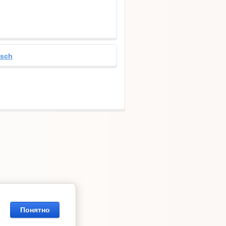
osch
Понятно